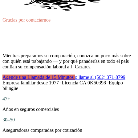
Gracias por contactarnos
Su revisión de tarifa ya está en
marcha.
Mientras preparamos su comparación, conozca un poco más sobre
con quién está trabajando — y por qué panaderías en todo el país
confían su compensación laboral a J. Cazares.
Agende una Llamada de 15 Minutos
o llame al (562) 371-8799
Empresa familiar desde 1977
·
Licencia CA 0K50398
·
Equipo
bilingüe
47+
Años en seguros comerciales
30–50
Aseguradoras comparadas por cotización