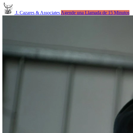
J. Cazares & Associates
Agende una Llamada de 15 Minutos