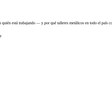
a.
ién está trabajando — y por qué talleres metálicos en todo el país co
e