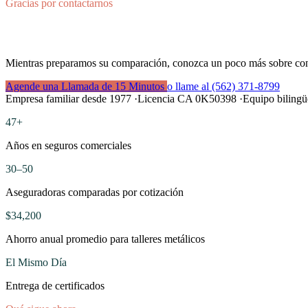
Gracias por contactarnos
Su revisión de tarifa ya está en march
Mientras preparamos su comparación, conozca un poco más sobre con qu
Agende una Llamada de 15 Minutos
o llame al (562) 371-8799
Empresa familiar desde 1977
·
Licencia CA 0K50398
·
Equipo bilingü
47+
Años en seguros comerciales
30–50
Aseguradoras comparadas por cotización
$34,200
Ahorro anual promedio para talleres metálicos
El Mismo Día
Entrega de certificados